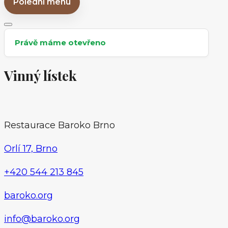
Polední menu
EN
Právě máme otevřeno
Vinný lístek
Restaurace
a
Restaurace Baroko Brno
bar
Baroko
Orlí 17, Brno
Brno
+420 544 213 845
baroko.org
info@baroko.org