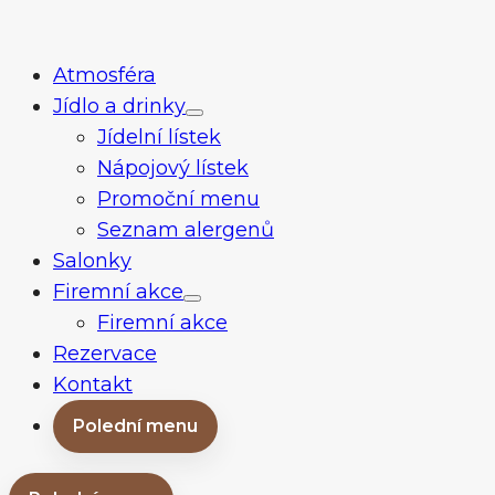
Skip
Restaurace
to
a
Atmosféra
content
bar
Jídlo a drinky
Baroko
Jídelní lístek
Brno
Nápojový lístek
Promoční menu
Seznam alergenů
Salonky
Firemní akce
Firemní akce
Rezervace
Kontakt
Polední menu